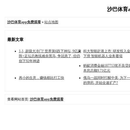
沙巴体育ap
沙巴体育app免费观看
»
站点地图
最新文章
1-1, 超级大冷门! 世界第6跌下神坛, 9亿豪
科大智能赴港上市: 研发投入
阵+足坛总教练难奈黑马, 争冠悬了, 但仍
下滑 智能机器人业务萎缩
创下92年神迹
蚂蚁消费金融187713笔不良贷
本息总额9.71亿元
再小的生意，赚钱都比打工快
俄乌一战同时打醒中美, 为下
的弹药, 开始全速扩产?
查看网站首页:
沙巴体育app免费观看